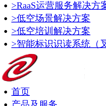
>RaaS运营服务解决方
>低空场景解决方案
>低空培训解决方案
>智能标识识读系统（
首页
产品及服务