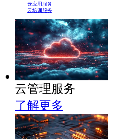
云应用服务
云培训服务
云管理服务
了解更多