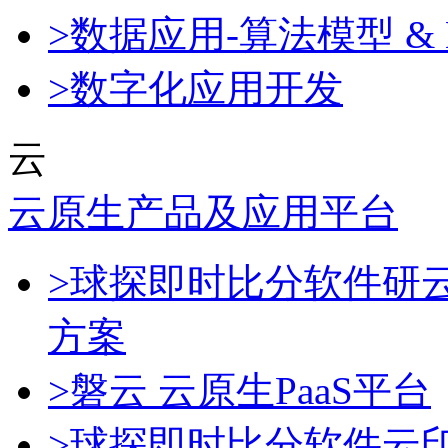
>数据应用-算法模型 & 
>数字化应用开发
云
云原生产品及应用平台
>球探即时比分软件研
方案
>磐云 云原生PaaS平台
>球探即时比分软件云