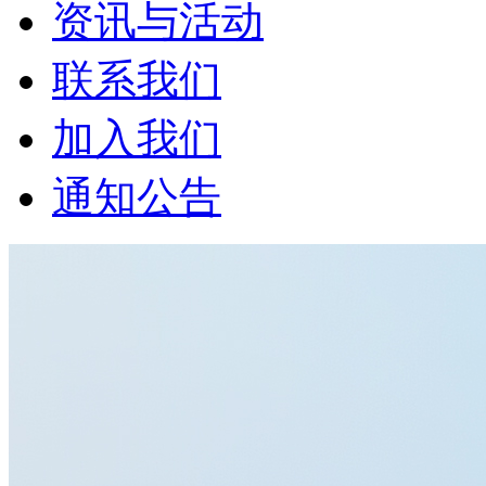
资讯与活动
联系我们
加入我们
通知公告