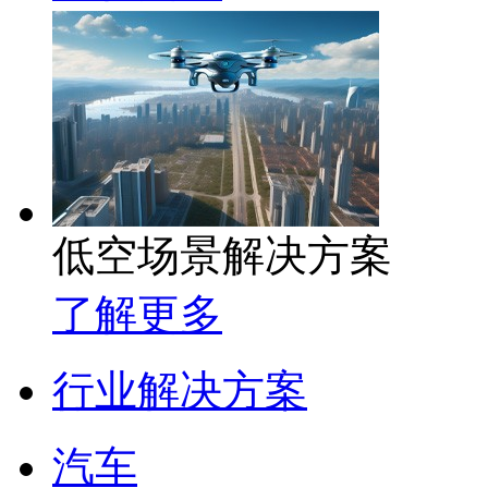
低空场景解决方案
了解更多
行业解决方案
汽车