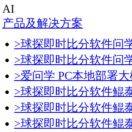
AI
产品及解决方案
>球探即时比分软件问学 
>球探即时比分软件问
>爱问学 PC本地部署
>球探即时比分软件鲲
>球探即时比分软件鲲
>球探即时比分软件鲲泰问