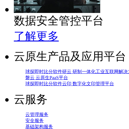
数据安全管控平台
了解更多
云原生产品及应用平台
球探即时比分软件研云 研制一体化工业互联网解决
磐云 云原生PaaS平台
球探即时比分软件云印 数字化文印管理平台
云服务
云管理服务
安全服务
基础架构服务