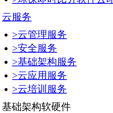
云服务
>云管理服务
>安全服务
>基础架构服务
>云应用服务
>云培训服务
基础架构软硬件