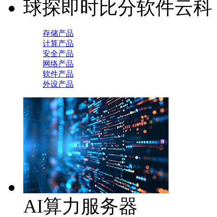
球探即时比分软件云科
存储产品
计算产品
安全产品
网络产品
软件产品
外设产品
AI算力服务器