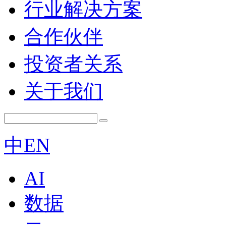
行业解决方案
合作伙伴
投资者关系
关于我们
中
EN
AI
数据