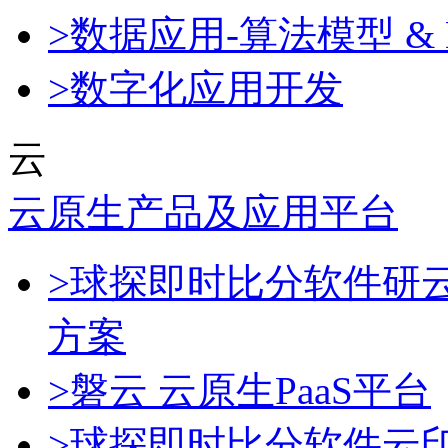
>数据应用-算法模型 & 
>数字化应用开发
云
云原生产品及应用平台
>球探即时比分软件研
方案
>磐云 云原生PaaS平台
>球探即时比分软件云