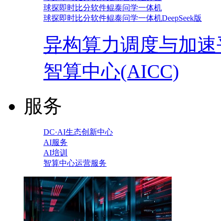
球探即时比分软件鲲泰问学一体机
球探即时比分软件鲲泰问学一体机DeepSeek版
异构算力调度与加速
智算中心(AICC)
服务
DC·AI生态创新中心
AI服务
AI培训
智算中心运营服务