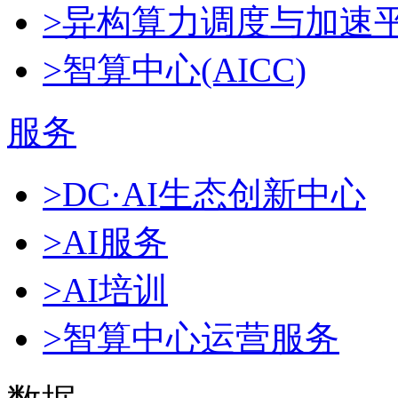
>异构算力调度与加速
>智算中心(AICC)
服务
>DC·AI生态创新中心
>AI服务
>AI培训
>智算中心运营服务