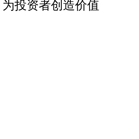
为投资者创造价值