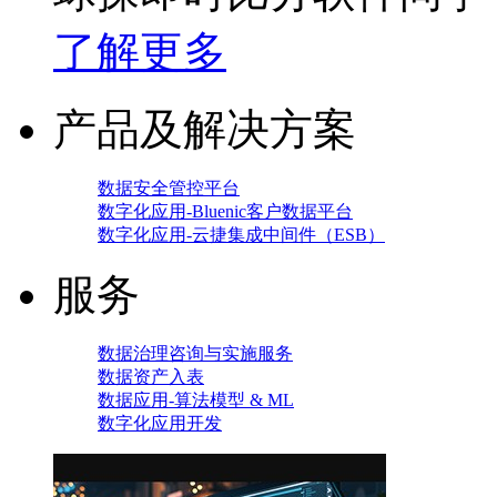
了解更多
产品及解决方案
数据安全管控平台
数字化应用-Bluenic客户数据平台
数字化应用-云捷集成中间件（ESB）
服务
数据治理咨询与实施服务
数据资产入表
数据应用-算法模型 & ML
数字化应用开发