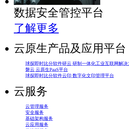
数据安全管控平台
了解更多
云原生产品及应用平台
球探即时比分软件研云 研制一体化工业互联网解决
磐云 云原生PaaS平台
球探即时比分软件云印 数字化文印管理平台
云服务
云管理服务
安全服务
基础架构服务
云应用服务