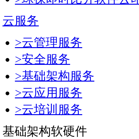
云服务
>云管理服务
>安全服务
>基础架构服务
>云应用服务
>云培训服务
基础架构软硬件