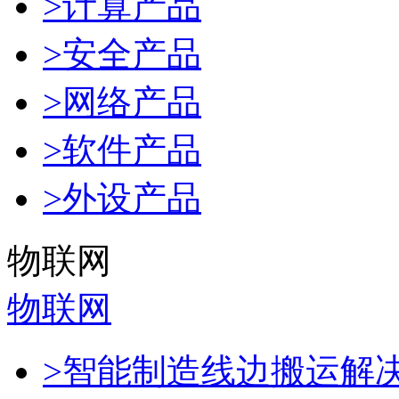
>计算产品
>安全产品
>网络产品
>软件产品
>外设产品
物联网
物联网
>智能制造线边搬运解