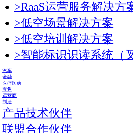
>RaaS运营服务解决方
>低空场景解决方案
>低空培训解决方案
>智能标识识读系统（
汽车
金融
医疗医药
零售
运营商
制造
产品技术伙伴
联盟合作伙伴